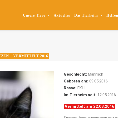
Unsere Tiere
Aktuelles
Das Tierheim
Helfe
ZEN – VERMITTELT 2016
Geschlecht:
Männlich
Geboren am:
09.05.2016
Rasse:
EKH
Im Tierheim seit:
12.05.2016
Vermittelt am 22.08.2016