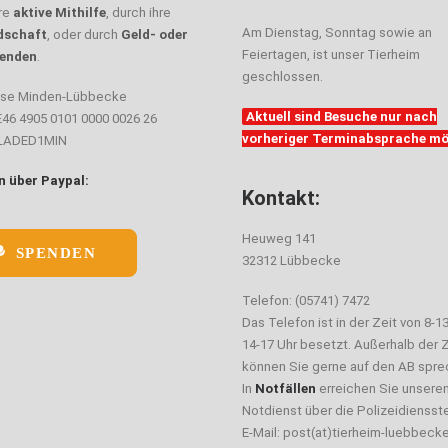
hre
aktive Mithilfe
, durch ihre
Am Dienstag, Sonntag sowie an
dschaft
, oder durch
Geld- oder
Feiertagen, ist unser Tierheim
enden
.
geschlossen.
sse Minden-Lübbecke
Aktuell sind Besuche nur nach
E46 4905 0101 0000 0026 26
vorheriger Terminabsprache mö
ELADED1MIN
 über Paypal:
Kontakt:
Heuweg 141
SPENDEN
32312 Lübbecke
Telefon: (05741) 7472
Das Telefon ist in der Zeit von 8-1
14-17 Uhr besetzt. Außerhalb der Z
können Sie gerne auf den AB spre
In
Notfällen
erreichen Sie unsere
Notdienst über die Polizeidiensste
E-Mail: post(at)tierheim-luebbeck