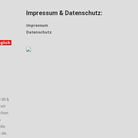
Impressum & Datenschutz:
Impressum
Datenschutz
glich
3.30 &
eit
chen.
n
lle.
e.de