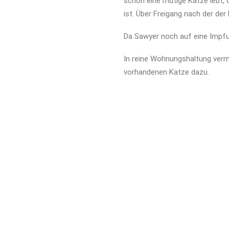
schon eine mutige Katze lebt, 
ist. Über Freigang nach der der
Da Sawyer noch auf eine Impfu
In reine Wohnungshaltung vermi
vorhandenen Katze dazu.