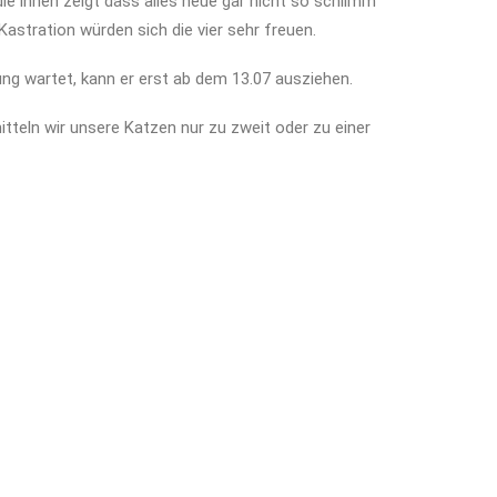
die ihnen zeigt dass alles neue gar nicht so schlimm
 Kastration würden sich die vier sehr freuen.
ng wartet, kann er erst ab dem 13.07 ausziehen.
tteln wir unsere Katzen nur zu zweit oder zu einer