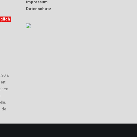
Impressum
Datenschutz
glich
3.30 &
eit
chen.
n
lle.
e.de