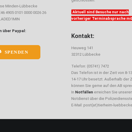
geschlossen.
sse Minden-Lübbecke
Aktuell sind Besuche nur nach
E46 4905 0101 0000 0026 26
vorheriger Terminabsprache mö
ELADED1MIN
 über Paypal:
Kontakt:
Heuweg 141
SPENDEN
32312 Lübbecke
Telefon: (05741) 7472
Das Telefon ist in der Zeit von 8-1
14-17 Uhr besetzt. Außerhalb der Z
können Sie gerne auf den AB spre
In
Notfällen
erreichen Sie unsere
Notdienst über die Polizeidiensste
E-Mail: post(at)tierheim-luebbeck