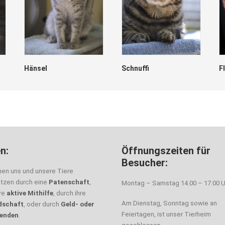
Hänsel
Schnuffi
F
n:
Öffnungszeiten für
Besucher:
nen uns und unsere Tiere
ützen durch eine
Patenschaft
,
Montag – Samstag 14.00 – 17.00 U
hre
aktive Mithilfe
, durch ihre
Am Dienstag, Sonntag sowie an
dschaft
, oder durch
Geld- oder
Feiertagen, ist unser Tierheim
enden
.