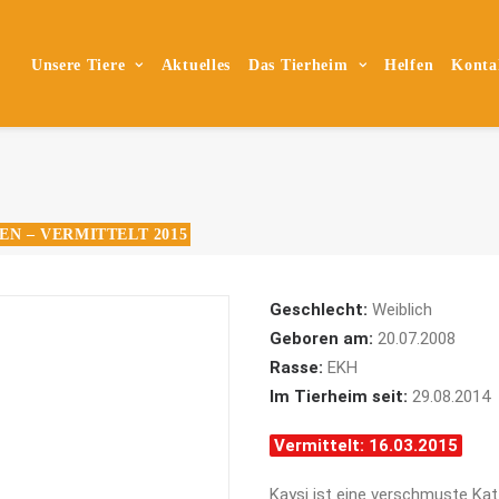
Unsere Tiere
Aktuelles
Das Tierheim
Helfen
Konta
EN – VERMITTELT 2015
Geschlecht:
Weiblich
Geboren am:
20.07.2008
Rasse:
EKH
Im Tierheim seit:
29.08.2014
Vermittelt: 16.03.2015
Kaysi ist eine verschmuste Kat