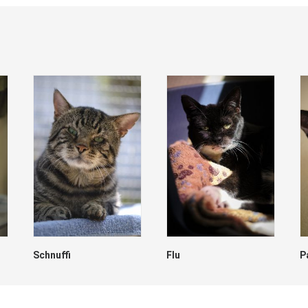
Schnuffi
Flu
P