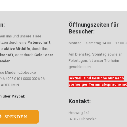
n:
Öffnungszeiten für
Besucher:
nen uns und unsere Tiere
ützen durch eine
Patenschaft
,
Montag – Samstag 14.00 – 17.00 U
hre
aktive Mithilfe
, durch ihre
Am Dienstag, Sonntag sowie an
dschaft
, oder durch
Geld- oder
Feiertagen, ist unser Tierheim
enden
.
geschlossen.
sse Minden-Lübbecke
Aktuell sind Besuche nur nach
E46 4905 0101 0000 0026 26
vorheriger Terminabsprache mö
ELADED1MIN
 über Paypal:
Kontakt:
Heuweg 141
SPENDEN
32312 Lübbecke