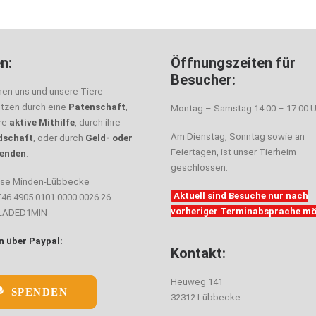
n:
Öffnungszeiten für
Besucher:
nen uns und unsere Tiere
ützen durch eine
Patenschaft
,
Montag – Samstag 14.00 – 17.00 U
hre
aktive Mithilfe
, durch ihre
Am Dienstag, Sonntag sowie an
dschaft
, oder durch
Geld- oder
Feiertagen, ist unser Tierheim
enden
.
geschlossen.
sse Minden-Lübbecke
Aktuell sind Besuche nur nach
E46 4905 0101 0000 0026 26
vorheriger Terminabsprache mö
ELADED1MIN
 über Paypal:
Kontakt:
Heuweg 141
SPENDEN
32312 Lübbecke