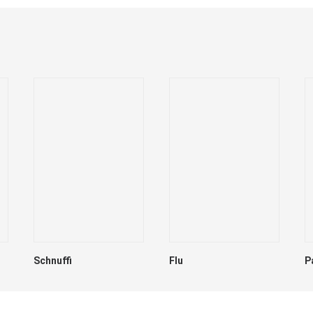
Schnuffi
Flu
P