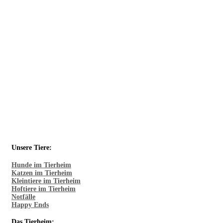
Unsere Tiere:
Hunde im Tierheim
Katzen im Tierheim
Kleintiere im Tierheim
Hoftiere im Tierheim
Notfälle
Happy Ends
Das Tierheim: