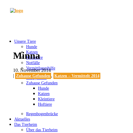
Unsere Tiere
Hunde
Katzen
Minna
Kleintiere
Notfälle
Vermittlungshilfe
10. November 2014
|
,
Zuhause Gefunden
Katzen – Vermittelt 2014
Happy Ends
Zuhause Gefunden
Hunde
Katzen
Kleintiere
Hoftiere
Regenbogenbrücke
Aktuelles
Das Tierheim
Über das Tierheim