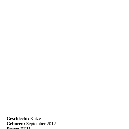
Geschlecht:
Katze
Geboren:
September 2012
Rasse:
EKH