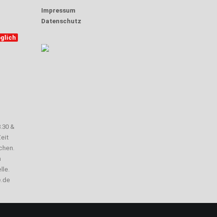
Impressum
Datenschutz
glich
3.30 &
eit
chen.
n
lle.
e.de