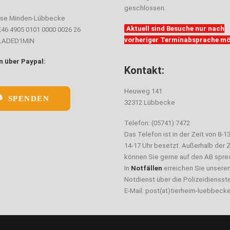
geschlossen.
sse Minden-Lübbecke
Aktuell sind Besuche nur nach
E46 4905 0101 0000 0026 26
vorheriger Terminabsprache mö
ELADED1MIN
 über Paypal:
Kontakt:
Heuweg 141
SPENDEN
32312 Lübbecke
Telefon: (05741) 7472
Das Telefon ist in der Zeit von 8-1
14-17 Uhr besetzt. Außerhalb der Z
können Sie gerne auf den AB spre
In
Notfällen
erreichen Sie unsere
Notdienst über die Polizeidiensste
E-Mail: post(at)tierheim-luebbeck