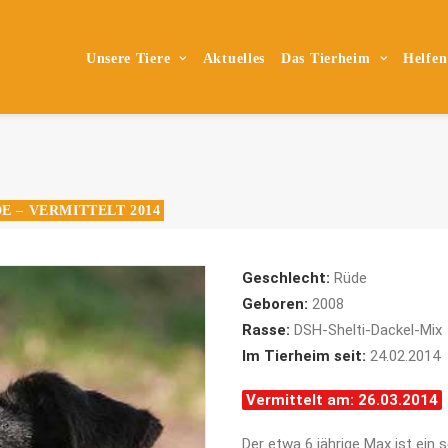
Unsere Tiere
Aktuelles
Das Tierheim
Helfen
E – VERMITTELT 2014
Geschlecht:
Rüde
Geboren:
2008
Rasse:
DSH-Shelti-Dackel-Mix
Im Tierheim seit:
24.02.2014
Vermittelt am: 26.03.2014
Der etwa 6 jährige Max ist ein