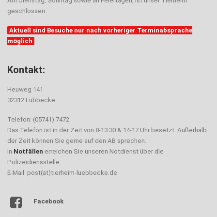
Am Dienstag, Sonntag sowie an Feiertagen, ist unser Tierheim
geschlossen.
Aktuell sind Besuche nur nach vorheriger Terminabsprache
möglich
Kontakt:
Heuweg 141
32312 Lübbecke
Telefon: (05741) 7472
Das Telefon ist in der Zeit von 8-13.30 & 14-17 Uhr besetzt. Außerhalb
der Zeit können Sie gerne auf den AB sprechen.
In
Notfällen
erreichen Sie unseren Notdienst über die
Polizeidiensstelle.
E-Mail: post(at)tierheim-luebbecke.de
Facebook