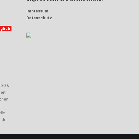
Impressum
Datenschutz
glich
3.30 &
eit
chen.
n
lle.
e.de