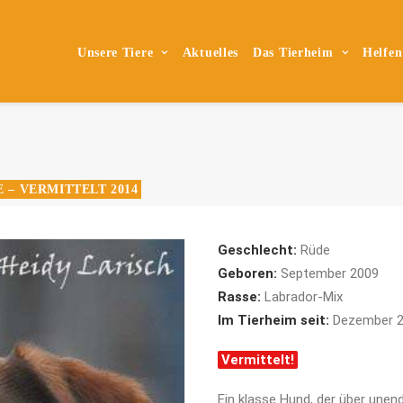
Unsere Tiere
Aktuelles
Das Tierheim
Helfen
 – VERMITTELT 2014
Geschlecht:
Rüde
Geboren:
September 2009
Rasse:
Labrador-Mix
Im Tierheim seit:
Dezember 
Vermittelt!
Ein klasse Hund, der über unend