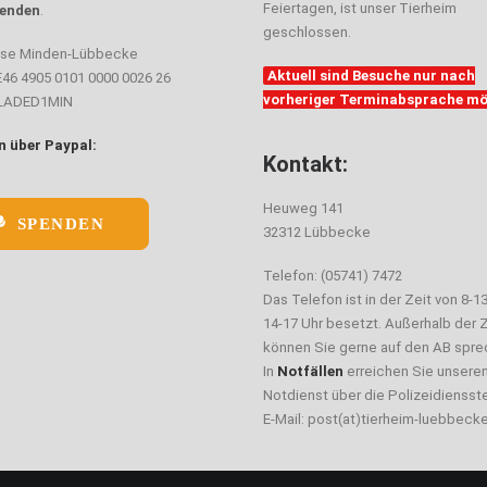
Feiertagen, ist unser Tierheim
enden
.
geschlossen.
sse Minden-Lübbecke
Aktuell sind Besuche nur nach
E46 4905 0101 0000 0026 26
vorheriger Terminabsprache mö
ELADED1MIN
 über Paypal:
Kontakt:
Heuweg 141
SPENDEN
32312 Lübbecke
Telefon: (05741) 7472
Das Telefon ist in der Zeit von 8-1
14-17 Uhr besetzt. Außerhalb der Z
können Sie gerne auf den AB spre
In
Notfällen
erreichen Sie unsere
Notdienst über die Polizeidiensste
E-Mail: post(at)tierheim-luebbeck