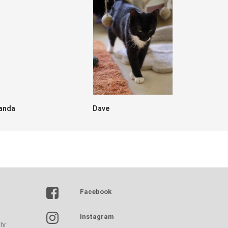
anda
Dave
Sheriff *FI
Facebook
Instagram
hr