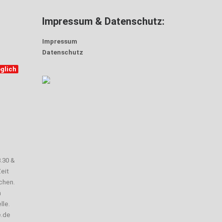
Impressum & Datenschutz:
Impressum
Datenschutz
glich
3.30 &
eit
chen.
n
lle.
e.de