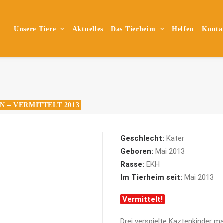
Unsere Tiere
Aktuelles
Das Tierheim
Helfen
Konta
N – VERMITTELT 2013
Geschlecht:
Kater
Geboren:
Mai 2013
Rasse:
EKH
Im Tierheim seit:
Mai 2013
Vermittelt!
Drei verspielte Kaztenkinder 