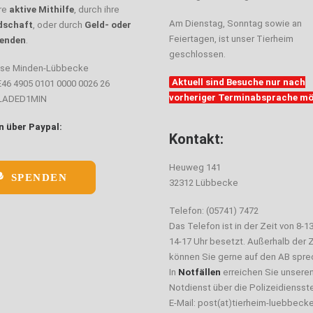
hre
aktive Mithilfe
, durch ihre
Am Dienstag, Sonntag sowie an
dschaft
, oder durch
Geld- oder
Feiertagen, ist unser Tierheim
enden
.
geschlossen.
sse Minden-Lübbecke
Aktuell sind Besuche nur nach
E46 4905 0101 0000 0026 26
vorheriger Terminabsprache mö
ELADED1MIN
 über Paypal:
Kontakt:
Heuweg 141
SPENDEN
32312 Lübbecke
Telefon: (05741) 7472
Das Telefon ist in der Zeit von 8-1
14-17 Uhr besetzt. Außerhalb der Z
können Sie gerne auf den AB spre
In
Notfällen
erreichen Sie unsere
Notdienst über die Polizeidiensste
E-Mail: post(at)tierheim-luebbeck