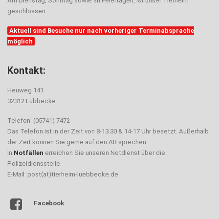
Am Dienstag, Sonntag sowie an Feiertagen, ist unser Tierheim
geschlossen.
Aktuell sind Besuche nur nach vorheriger Terminabsprache
möglich
Kontakt:
Heuweg 141
32312 Lübbecke
Telefon: (05741) 7472
Das Telefon ist in der Zeit von 8-13.30 & 14-17 Uhr besetzt. Außerhalb
der Zeit können Sie gerne auf den AB sprechen.
In
Notfällen
erreichen Sie unseren Notdienst über die
Polizeidiensstelle.
E-Mail: post(at)tierheim-luebbecke.de
Facebook