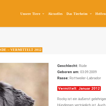
Unsere Tiere
Aktuelles
Das Tierheim
Helfen
NDE – VERMITTELT 2012
Geschlecht:
Rüde
Geboren am:
03.09.2009
Rasse:
Rottweiler-Labrador
Vermittelt: Januar 2012
Rocky ist ein äußerst gelehrige
Hündinnen verträglich ist. Au