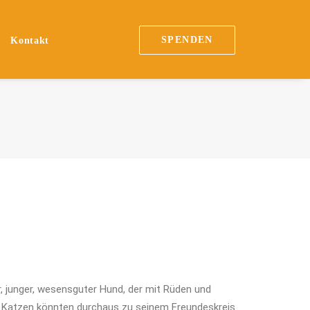
SPENDEN
Kontakt
r, junger, wesensguter Hund, der mit Rüden und
ch Katzen könnten durchaus zu seinem Freundeskreis