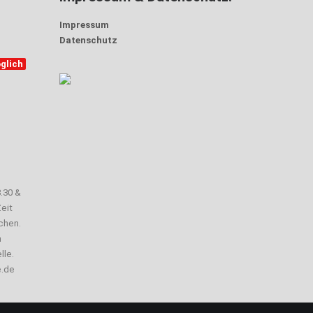
Impressum
Datenschutz
glich
3.30 &
eit
chen.
n
lle.
e.de