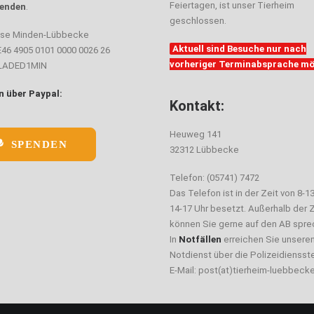
Feiertagen, ist unser Tierheim
enden
.
geschlossen.
sse Minden-Lübbecke
Aktuell sind Besuche nur nach
E46 4905 0101 0000 0026 26
vorheriger Terminabsprache mö
ELADED1MIN
 über Paypal:
Kontakt:
Heuweg 141
SPENDEN
32312 Lübbecke
Telefon: (05741) 7472
Das Telefon ist in der Zeit von 8-1
14-17 Uhr besetzt. Außerhalb der Z
können Sie gerne auf den AB spre
In
Notfällen
erreichen Sie unsere
Notdienst über die Polizeidiensste
E-Mail: post(at)tierheim-luebbeck