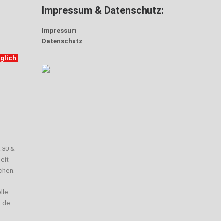
Impressum & Datenschutz:
Impressum
Datenschutz
glich
3.30 &
eit
chen.
n
lle.
e.de