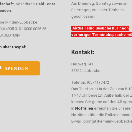
Am Dienstag, Sonntag sowie an
dschaft
, oder durch
Geld- oder
Feiertagen, ist unser Tierheim
enden
.
geschlossen.
sse Minden-Lübbecke
Aktuell sind Besuche nur nach
E46 4905 0101 0000 0026 26
vorheriger Terminabsprache mö
ELADED1MIN
 über Paypal:
Kontakt:
Heuweg 141
SPENDEN
32312 Lübbecke
Telefon: (05741) 7472
Das Telefon ist in der Zeit von 8-1
14-17 Uhr besetzt. Außerhalb der Z
können Sie gerne auf den AB spre
In
Notfällen
erreichen Sie unsere
Notdienst über die Polizeidiensste
E-Mail: post(at)tierheim-luebbeck