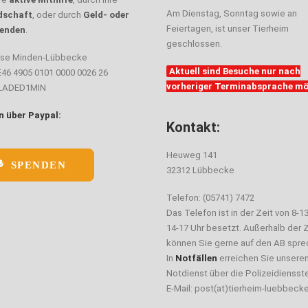
Am Dienstag, Sonntag sowie an
dschaft
, oder durch
Geld- oder
Feiertagen, ist unser Tierheim
enden
.
geschlossen.
sse Minden-Lübbecke
Aktuell sind Besuche nur nach
E46 4905 0101 0000 0026 26
vorheriger Terminabsprache mö
ELADED1MIN
 über Paypal:
Kontakt:
Heuweg 141
SPENDEN
32312 Lübbecke
Telefon: (05741) 7472
Das Telefon ist in der Zeit von 8-1
14-17 Uhr besetzt. Außerhalb der Z
können Sie gerne auf den AB spre
In
Notfällen
erreichen Sie unsere
Notdienst über die Polizeidiensste
E-Mail: post(at)tierheim-luebbeck