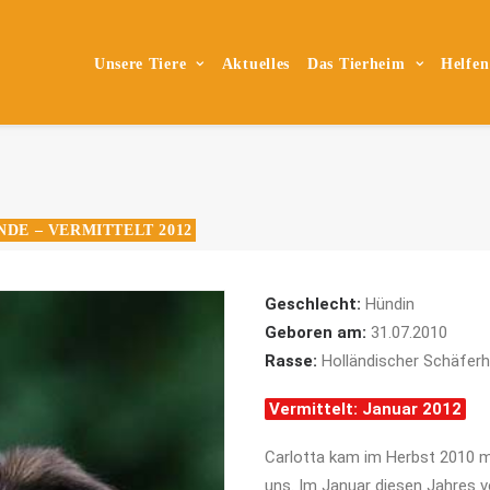
Unsere Tiere
Aktuelles
Das Tierheim
Helfen
NDE – VERMITTELT 2012
Geschlecht:
Hündin
Geboren am:
31.07.2010
Rasse:
Holländischer Schäfer
Vermittelt: Januar 2012
Carlotta kam im Herbst 2010 mi
uns. Im Januar diesen Jahres ve