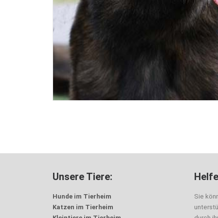
Unsere Tiere:
Helfe
Hunde im Tierheim
Sie kön
Katzen im Tierheim
unterst
Kleintiere im Tierheim
durch i