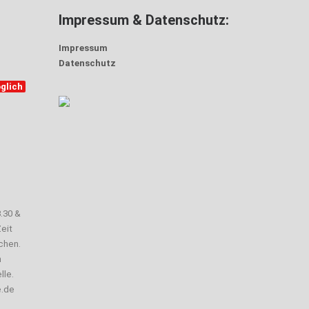
Impressum & Datenschutz:
Impressum
Datenschutz
glich
3.30 &
eit
chen.
n
lle.
e.de