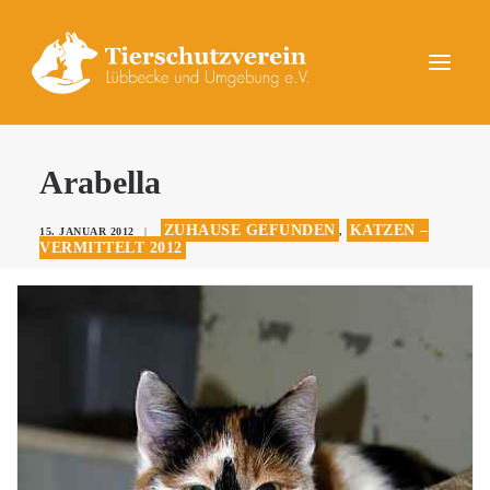
UNSERE TIERE
Arabella
AKTUELLES
ZUHAUSE GEFUNDEN
KATZEN –
15. JANUAR 2012
|
,
DAS TIERHEIM
VERMITTELT 2012
HELFEN
KONTAKT
SPENDEN