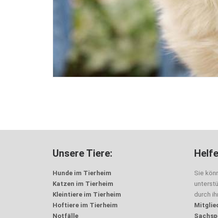
Unsere Tiere:
Helfe
Hunde im Tierheim
Sie kön
Katzen im Tierheim
unterst
Kleintiere im Tierheim
durch i
Hoftiere im Tierheim
Mitglie
Notfälle
Sachsp