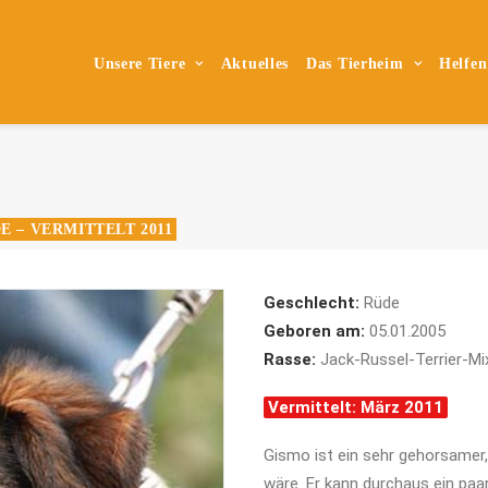
Unsere Tiere
Aktuelles
Das Tierheim
Helfen
E – VERMITTELT 2011
Geschlecht:
Rüde
Geboren am:
05.01.2005
Rasse:
Jack-Russel-Terrier-Mi
Vermittelt: März 2011
Gismo ist ein sehr gehorsamer, 
wäre. Er kann durchaus ein paar