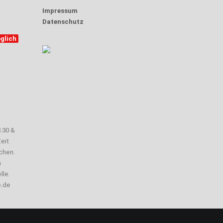
Impressum
Datenschutz
glich
3.30 &
eit
chen.
n
lle.
e.de