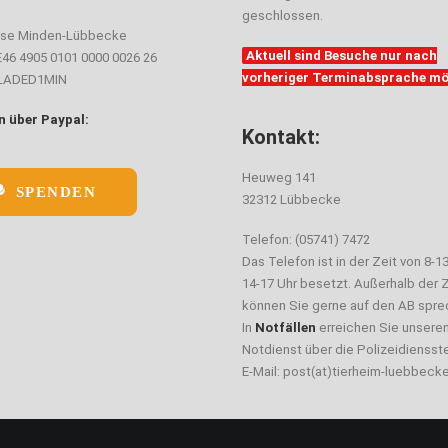
geschlossen.
sse Minden-Lübbecke
Aktuell sind Besuche nur nach
E46 4905 0101 0000 0026 26
vorheriger Terminabsprache mö
ELADED1MIN
 über Paypal:
Kontakt:
Heuweg 141
SPENDEN
32312 Lübbecke
Telefon: (05741) 7472
Das Telefon ist in der Zeit von 8-1
14-17 Uhr besetzt. Außerhalb der Z
können Sie gerne auf den AB spre
In
Notfällen
erreichen Sie unsere
Notdienst über die Polizeidiensste
E-Mail: post(at)tierheim-luebbeck