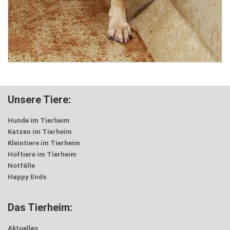
Unsere Tiere:
Hunde im Tierheim
Katzen im Tierheim
Kleintiere im Tierheim
Hoftiere im Tierheim
Notfälle
Happy Ends
Das Tierheim:
Aktuelles