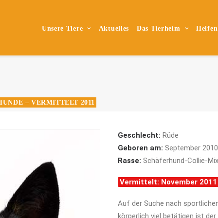
Unsere Tiere
Aktuelles
Das Tierheim
Helfen
HUNDE – VERMITTELT 2011
Geschlecht:
Rüde
Geboren am:
September 2010
Rasse:
Schäferhund-Collie-Mi
Vermittelt: November 2011
Auf der Suche nach sportlichen
körperlich viel betätigen ist de