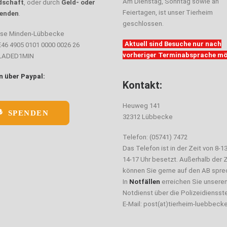
Am Dienstag, Sonntag sowie an
dschaft
, oder durch
Geld- oder
Feiertagen, ist unser Tierheim
enden
.
geschlossen.
sse Minden-Lübbecke
Aktuell sind Besuche nur nach
E46 4905 0101 0000 0026 26
vorheriger Terminabsprache mö
ELADED1MIN
 über Paypal:
Kontakt:
Heuweg 141
SPENDEN
32312 Lübbecke
Telefon: (05741) 7472
Das Telefon ist in der Zeit von 8-1
14-17 Uhr besetzt. Außerhalb der Z
können Sie gerne auf den AB spre
In
Notfällen
erreichen Sie unsere
Notdienst über die Polizeidiensste
E-Mail: post(at)tierheim-luebbeck