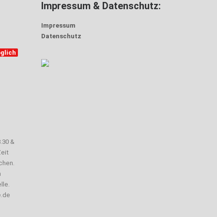
Impressum & Datenschutz:
Impressum
Datenschutz
glich
3.30 &
eit
chen.
n
lle.
e.de