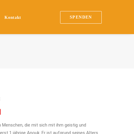
SPENDEN
Kontakt
x
 Menschen, die mit sich mit ihm geistig und
r erst 1 jährige Anouk. Er ist aufgrund seines Alters