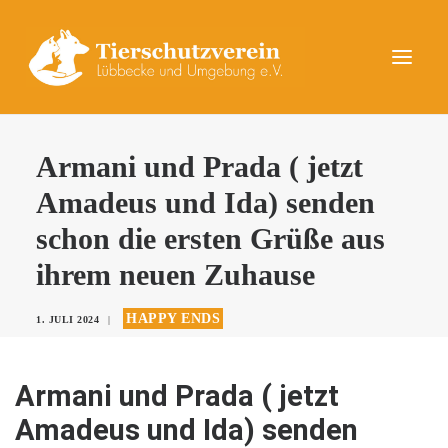
UNSERE TIERE
Armani und Prada ( jetzt
AKTUELLES
Amadeus und Ida) senden
DAS TIERHEIM
schon die ersten Grüße aus
HELFEN
ihrem neuen Zuhause
KONTAKT
HAPPY ENDS
1. JULI 2024
|
SPENDEN
Armani und Prada ( jetzt
Amadeus und Ida) senden